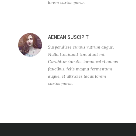
lorem varius purus.
AENEAN SUSCIPIT
Suspendisse cursus rutrum augue.
Nulla tincidunt tincidunt mi.
Curabitur iaculis, lorem vel rhoncus
faucibus, felis magna fermentum
augue, et ultricies lacus lorem
varius purus.