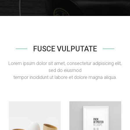
FUSCE VULPUTATE
Lorem ipsum dolor sit amet, consectetur adipisicing elit,
sed do eiusmod
tempor incididunt ut labore et dolore magna aliqua.